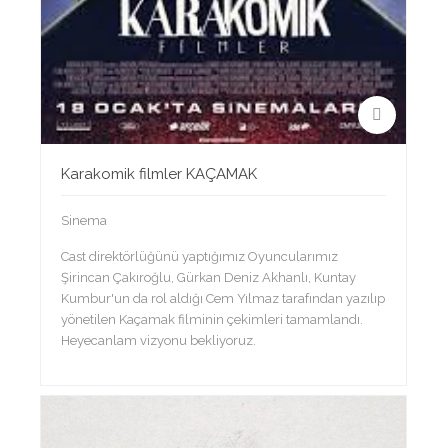
Karakomik filmler KAÇAMAK
Sinema
Cast direktörlüğünü yaptığımız Oyuncularımız
Şirincan Çakıroğlu, Gürkan Deniz Akhanlı, Kuntay
Kumbur'un da rol aldığı Cem Yılmaz tarafından yazılıp
yönetilen Kaçamak filminin çekimleri tamamlandı.
Heyecanlam vizyonu bekliyoruz.