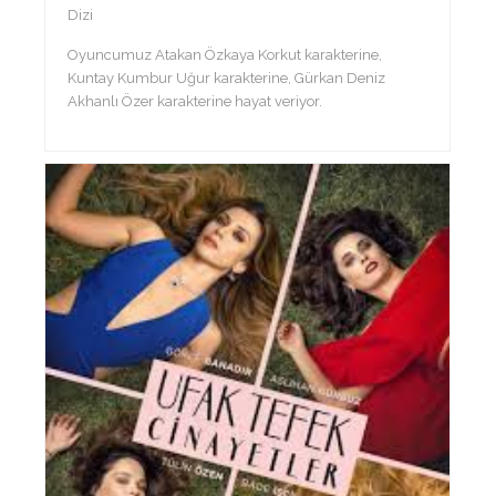
Dizi
Oyuncumuz Atakan Özkaya Korkut karakterine,
Kuntay Kumbur Uğur karakterine, Gürkan Deniz
Akhanlı Özer karakterine hayat veriyor.