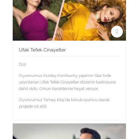
Ufak Tefek Cinayetler
Dizi
Oyuncumuz Kuntay KumburAy yapımın Star tvde
yayınlanan Ufak Tefek Cinayetler dizisinin kadrosuna
dahil oldu. Orkun Karakterine hayat veriyor.
Oyuncumuz Tamay Kılıç'da konuk oyuncu olarak
projede rol aldı.